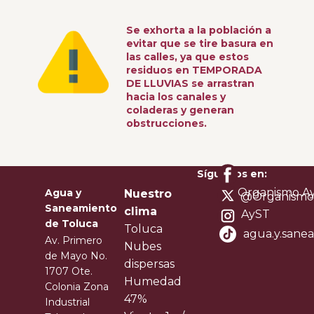
Se exhorta a la población a
evitar que se tire basura en
las calles, ya que estos
residuos en TEMPORADA
DE LLUVIAS se arrastran
hacia los canales y
coladeras y generan
obstrucciones.
Síguenos en:
Organismo Ay
Agua y
Nuestro
@Organismo
Saneamiento
clima
AyST
de Toluca
Toluca
agua.y.sane
Av. Primero
Nubes
de Mayo No.
dispersas
1707 Ote.
Humedad
Colonia Zona
47%
Industrial