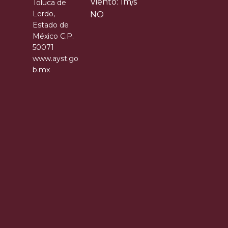
Viento: 1m/s
Toluca de
Lerdo,
NO
Estado de
México C.P.
50071
www.ayst.go
b.mx