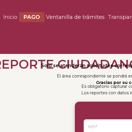
Inicio
PAGO
Ventanilla de trámites
Transpar
REPORTE CIUDADAN
Solo se atenderán solicitudes corres
El área correspondiente se pondrá e
G
racias por su 
Es obligatorio capturar 
Los reportes con datos 